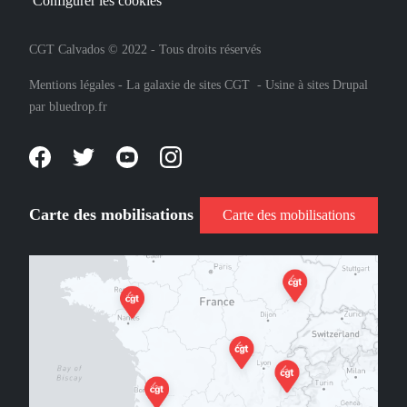
Configurer les cookies
CGT Calvados © 2022 - Tous droits réservés
Mentions légales
-
La galaxie de sites CGT
-
Usine à sites Drupal
par
bluedrop.fr
Carte des mobilisations
Carte des mobilisations