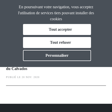
Panneau de gestion des cookies
Aller
En poursuivant votre navigation, vous acceptez
CGT
au
Calvados
l'utilisation de services tiers pouvant installer des
contenu
cookies
principal
Tout accepter
Législation
La CGT Calvados
Toggle
Tout refuser
Actualités
actualité
Toggle
Personnaliser
Loi " Sécurité globale " Les libertés publiques en danger !
Formations
Toggle
Plusieurs organisations écrivent aux députés et sénateurs
du Calvados
Vos droits
Toggle
PUBLIÉ LE 20 NOV. 2020
Thématiques
Toggl