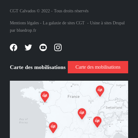
CGT Calvados © 2022 - Tous droits réservés
Mentions légales
-
La galaxie de sites CGT
-
Usine à sites Drupal
par
bluedrop.fr
Carte des mobilisations
Carte des mobilisations