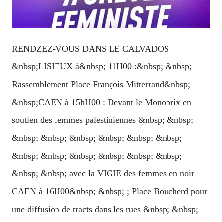
RENDZEZ-VOUS DANS LE CALVADOS
&nbsp;LISIEUX à&nbsp; 11H00 :&nbsp; &nbsp;
Rassemblement Place François Mitterrand&nbsp;
&nbsp;CAEN à 15hH00 : Devant le Monoprix en
soutien des femmes palestiniennes &nbsp; &nbsp;
&nbsp; &nbsp; &nbsp; &nbsp; &nbsp; &nbsp;
&nbsp; &nbsp; &nbsp; &nbsp; &nbsp; &nbsp;
&nbsp; &nbsp; avec la VIGIE des femmes en noir
CAEN à 16H00&nbsp; &nbsp; ; Place Boucherd pour
une diffusion de tracts dans les rues &nbsp; &nbsp;