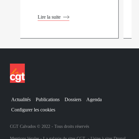
Lire la suite
Actualités
Publications
Dossiers
Agenda
Configurer les cookies
CGT Calvados © 2022 - Tous droits réservés
Mentions légales
-
La galaxie de sites CGT
-
Usine à sites Drupal