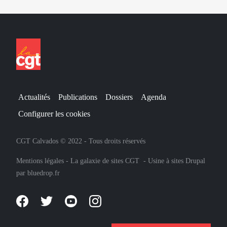
Actualités
Publications
Dossiers
Agenda
Configurer les cookies
CGT Calvados © 2022 - Tous droits réservés
Mentions légales
-
La galaxie de sites CGT
-
Usine à sites Drupal
par
bluedrop.fr