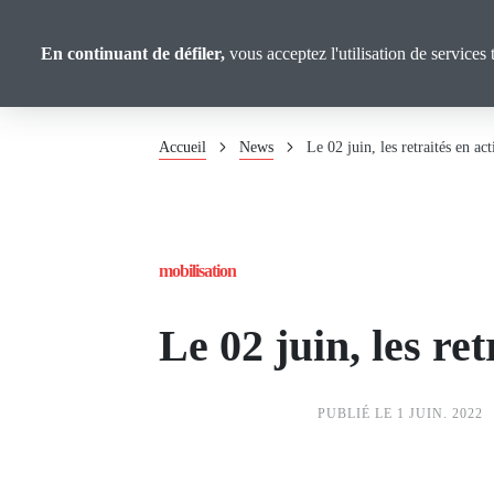
Panneau de gestion des cookies
Aller
au
CGT Calvados
En continuant de défiler,
vous acceptez l'utilisation de services 
contenu
principal
Fil
Accueil
News
Le 02 juin, les retraités en act
d'Ariane
mobilisation
Le 02 juin, les ret
PUBLIÉ LE 1 JUIN. 2022