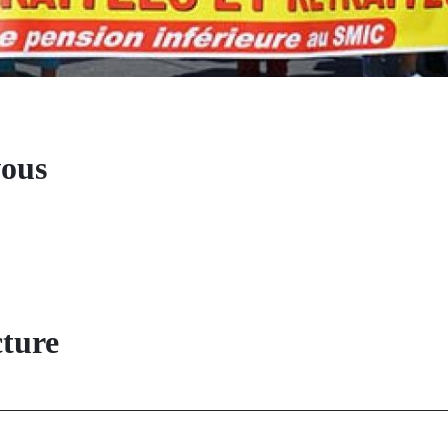
vous
cture