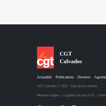
CGT
Calvados
Actualités
Publications
Dossiers
Agenda
CGT Calvados © 2022 - Tous droits réservés
Mentions légales
-
La galaxie de sites CGT
-
Usine