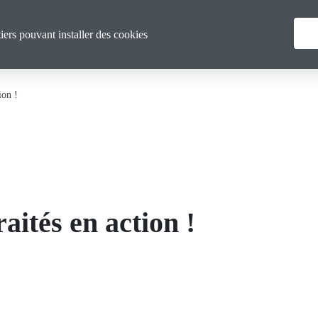
Menu
La CGT Calvados
Actualités
F
tiers pouvant installer des cookies
principal
ion !
raités en action !