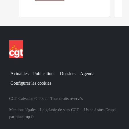
Actualités
Publications
Dossiers
Agenda
Configurer les cookies
CGT Calvados © 2022 - Tous droits réservés
Mentions légales
-
La galaxie de sites CGT
-
Usine à sites Drupal
par
bluedrop.fr