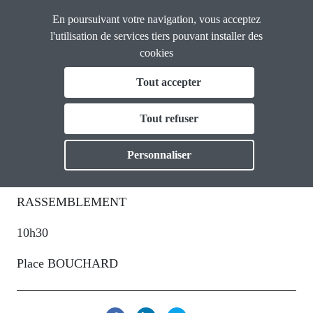
Panneau de gestion des cookies
Aller
En poursuivant votre navigation, vous acceptez
CGT
au
Calvados
l'utilisation de services tiers pouvant installer des
contenu
cookies
Fil
principal
Tout accepter
Les retraités dans la rue !
d'Ariane
La CGT Calvados
Toggle
Tout refuser
mercredi 31 mars 2021
Actualités
Toggle
⸱
DE 10:30 À 12:30
PLACE BOUCHARD
Personnaliser
Formations
Toggle
RASSEMBLEMENT
Vos droits
Toggle
10h30
Thématiques
Toggl
Place BOUCHARD