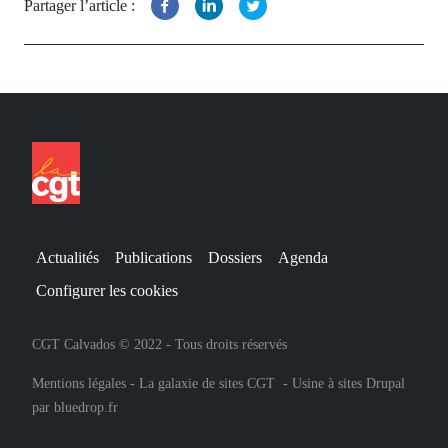
Partager l’article :
Actualités
Publications
Dossiers
Agenda
Configurer les cookies
CGT Calvados © 2022 - Tous droits réservés
Mentions légales
-
La galaxie de sites CGT
-
Usine à sites Drupal
par
bluedrop.fr