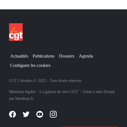
Actualités
Publications
Dossiers
Agenda
Configurer les cookies
CGT Calvados © 2022 - Tous droits réservés
Mentions légales
-
La galaxie de sites CGT
-
Usine à sites Drupal
par
bluedrop.fr