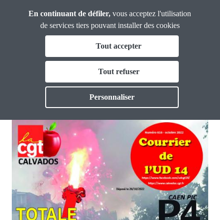
Panneau de gestion des cookies
Aller
En continuant de défiler,
vous acceptez l'utilisation
CGT
au
Calvados
de services tiers pouvant installer des cookies
contenu
Fil
Tout accepter
principal
Courrier de l'UD 14 - 616 octobre
d'Ariane
La CGT Calvados
Tout refuser
Toggle
2022
Actualités
Personnaliser
Toggle
PUBLIÉ LE 27 OCT. 2022
Formations
Toggle
Vos droits
Toggle
Thématiques
Toggl