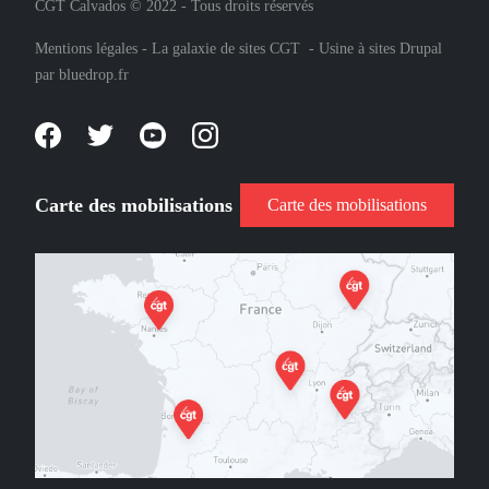
CGT Calvados © 2022 - Tous droits réservés
Mentions légales
-
La galaxie de sites CGT
-
Usine à sites Drupal
par
bluedrop.fr
Carte des mobilisations
Carte des mobilisations