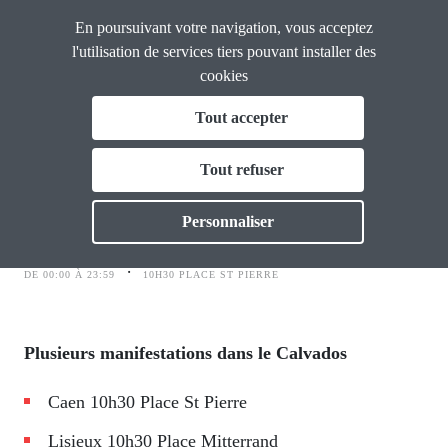
Panneau de gestion des cookies
Aller
En poursuivant votre navigation, vous acceptez
CGT
au
Calvados
l'utilisation de services tiers pouvant installer des
contenu
cookies
Fil
principal
Tout accepter
4 février : Journée nationale
d'Ariane
La CGT Calvados
Toggle
interprofessionnelle de grève et de
Tout refuser
manifestations
Actualités
Toggle
Personnaliser
Formations
jeudi 4 février 2021
Toggle
⸱
DE 00:00 À 23:59
10H30 PLACE ST PIERRE
Vos droits
Toggle
Thématiques
Toggl
Plusieurs manifestations dans le Calvados
Caen 10h30 Place St Pierre
Lisieux 10h30 Place Mitterrand