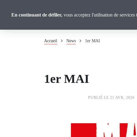
Panneau de gestion des cookies
Aller
au
CGT Calvados
En continuant de défiler,
vous acceptez l'utilisation de services 
contenu
principal
Fil
Accueil
News
1er MAI
d'Ariane
1er MAI
PUBLIÉ LE 21 AVR. 2026
Image