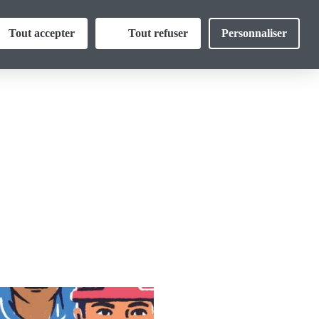
Thématiques
Tout accepter
Tout refuser
Personnaliser
ormations
Vos droits