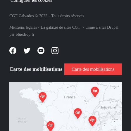
Configurer les cookies
CGT Calvados © 2022 - Tous droits réservés
Mentions légales
-
La galaxie de sites CGT
-
Usine à sites Drupal
par
bluedrop.fr
Carte des mobilisations
Carte des mobilisations